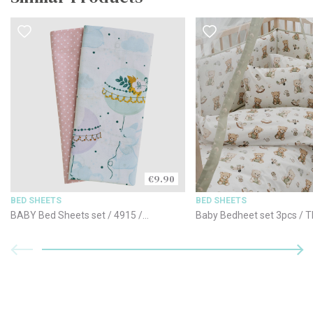
€9.90
BED SHEETS
BED SHEETS
BABY Bed Sheets set / 4915 /
Baby Bedheet set 3pcs / 
70x120cm
cotton