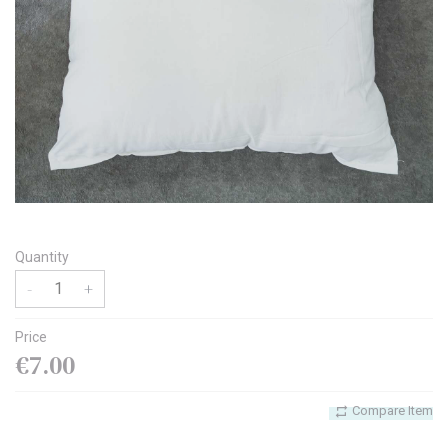
I agree with the
Terms & Policies
Send Message
Quantity
-
+
Price
€7.00
Compare Item