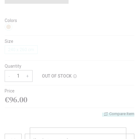
Colors
Size
240 x 260 cm
Quantity
-
+
OUT OF STOCK
Price
€96.00
Compare Item